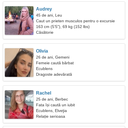
Audrey
45 de ani, Leu
Caut un prieten musculos pentru o excursie
impreuna
163 cm (5'5"), 69 kg (152 lbs)
Căsătorie
Olivia
26 de ani, Gemeni
Femeie caută bărbat
Ecublens
Dragoste adevărată
Rachel
25 de ani, Berbec
Fata își caută un iubit
Ecublens, Elveţia
Relație serioasa