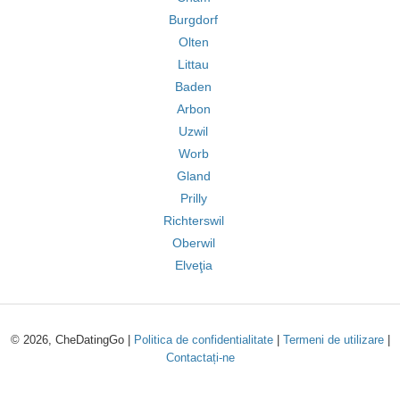
Burgdorf
Olten
Littau
Baden
Arbon
Uzwil
Worb
Gland
Prilly
Richterswil
Oberwil
Elveţia
© 2026, CheDatingGo |
Politica de confidentialitate
|
Termeni de utilizare
|
Contactați-ne