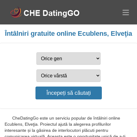
Întâlniri gratuite online Ecublens, Elveţia
CheDatingGo este un serviciu popular de întâlniri online
Ecublens, Elveţia. Proiectul ajută la alegerea profilurilor
interesante și la găsirea de interlocutori plăcuti pentru
comunicarea virtuală. Aceasta este o oportunitate unică de a-ți