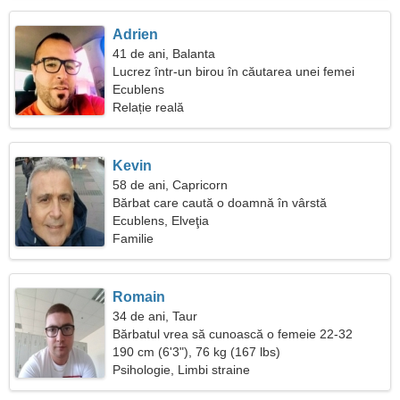
Adrien
41 de ani, Balanta
Lucrez într-un birou în căutarea unei femei
drăguțe
Ecublens
Relație reală
Kevin
58 de ani, Capricorn
Bărbat care caută o doamnă în vârstă
Ecublens, Elveţia
Familie
Romain
34 de ani, Taur
Bărbatul vrea să cunoască o femeie 22-32
190 cm (6'3"), 76 kg (167 lbs)
Psihologie, Limbi straine