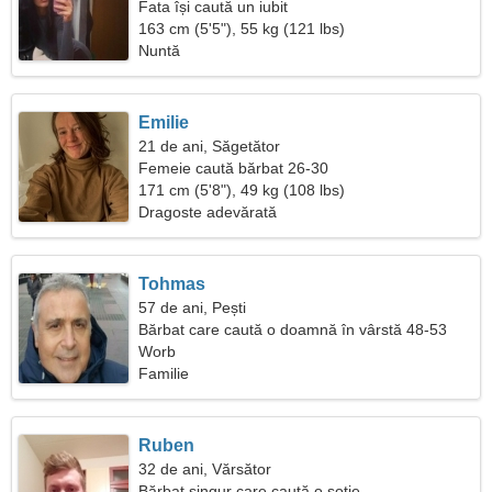
Fata își caută un iubit
163 cm (5'5"), 55 kg (121 lbs)
Nuntă
Emilie
21 de ani, Săgetător
Femeie caută bărbat 26-30
171 cm (5'8"), 49 kg (108 lbs)
Dragoste adevărată
Tohmas
57 de ani, Pești
Bărbat care caută o doamnă în vârstă 48-53
Worb
Familie
Ruben
32 de ani, Vărsător
Bărbat singur care caută o soție