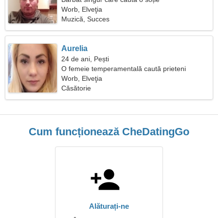
Worb, Elveţia
Muzică, Succes
Aurelia
24 de ani, Pești
O femeie temperamentală caută prieteni
Worb, Elveţia
Căsătorie
Cum funcționează CheDatingGo
Alăturați-ne