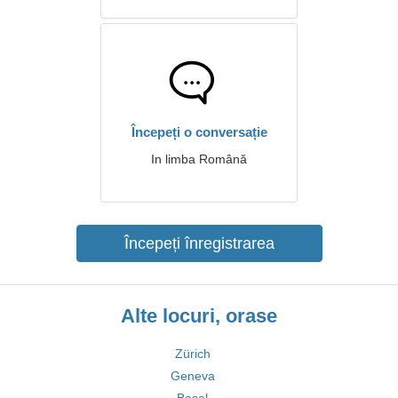
Începeți o conversație
In limba Română
Începeți înregistrarea
Alte locuri, orase
Zürich
Geneva