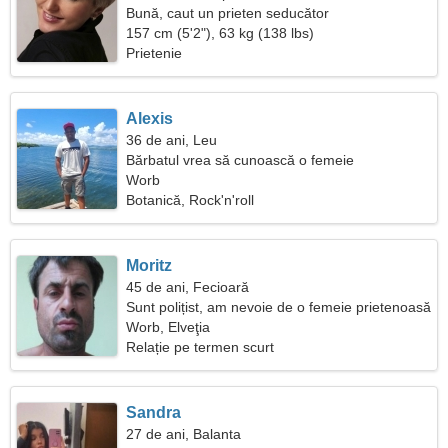
Bună, caut un prieten seducător
157 cm (5'2"), 63 kg (138 lbs)
Prietenie
Alexis
36 de ani, Leu
Bărbatul vrea să cunoască o femeie
Worb
Botanică, Rock'n'roll
Moritz
45 de ani, Fecioară
Sunt polițist, am nevoie de o femeie prietenoasă
Worb, Elveţia
Relație pe termen scurt
Sandra
27 de ani, Balanta