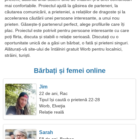
mai confortabile. Proiectul ajută la găsirea de parteneri, la
căutarea comunicării, a prieteniei, a relațiilor de dragoste și la
accelerarea căutării unei persoane interesante, a unui nou
prieten. Găsește-ți partenerul perfect, alege profilurile care îți
plac. Proiectul este potrivit pentru persoane interesante cu care
poți flirta, discuta și stabili o relație serioasă. Discutați cu o
oportunitate unică de a găsi un bărbat, o fată și prieteni singuri.
Alăturați-vă site-ului de întâlniri gratuit Worb pentru localnici,
străini, turiști.
Bărbați și femei online
Jim
22 de ani, Rac
Tipul își caută o prietenă 22-28
Worb, Elveţia
Relație reală
Sarah