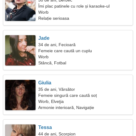
58 de ani, Berbec
Îmi plac patinele cu role și karaoke-ul
Worb
Relație serioasa
Jade
34 de ani, Fecioară
Femeie care caută un cuplu
Worb
Stâncă, Fotbal
Giulia
35 de ani, Vărsător
Femeie singură care caută soț
Worb, Elveţia
Armonie interioară, Navigație
Tessa
44 de ani, Scorpion