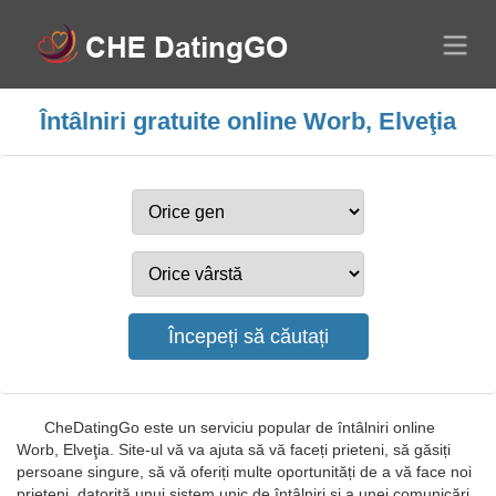
Întâlniri gratuite online Worb, Elveţia
CheDatingGo este un serviciu popular de întâlniri online
Worb, Elveţia. Site-ul vă va ajuta să vă faceți prieteni, să găsiți
persoane singure, să vă oferiți multe oportunități de a vă face noi
prieteni, datorită unui sistem unic de întâlniri și a unei comunicări