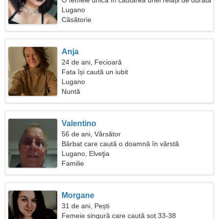
O femeie unică în căutarea unei relații de durată
Lugano
Căsătorie
Anja
24 de ani, Fecioară
Fata își caută un iubit
Lugano
Nuntă
Valentino
56 de ani, Vărsător
Bărbat care caută o doamnă în vârstă
Lugano, Elveţia
Familie
Morgane
31 de ani, Pești
Femeie singură care caută soț 33-38