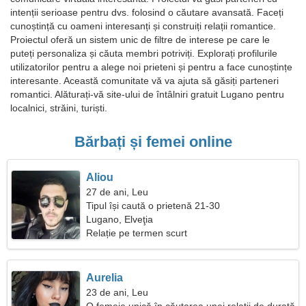
intenții serioase pentru dvs. folosind o căutare avansată. Faceți
cunoștință cu oameni interesanți și construiți relații romantice.
Proiectul oferă un sistem unic de filtre de interese pe care le
puteți personaliza și căuta membri potriviți. Explorați profilurile
utilizatorilor pentru a alege noi prieteni și pentru a face cunoștințe
interesante. Această comunitate vă va ajuta să găsiți parteneri
romantici. Alăturați-vă site-ului de întâlniri gratuit Lugano pentru
localnici, străini, turiști.
Bărbați și femei online
Aliou
27 de ani, Leu
Tipul își caută o prietenă 21-30
Lugano, Elveţia
Relație pe termen scurt
Aurelia
23 de ani, Leu