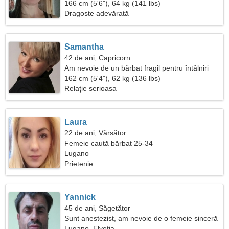
166 cm (5'6"), 64 kg (141 lbs)
Dragoste adevărată
Samantha
42 de ani, Capricorn
Am nevoie de un bărbat fragil pentru întâlniri
162 cm (5'4"), 62 kg (136 lbs)
Relație serioasa
Laura
22 de ani, Vărsător
Femeie caută bărbat 25-34
Lugano
Prietenie
Yannick
45 de ani, Săgetător
Sunt anestezist, am nevoie de o femeie sinceră
Lugano, Elveţia