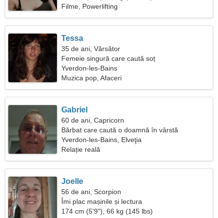
Filme, Powerlifting
Tessa
35 de ani, Vărsător
Femeie singură care caută soț
Yverdon-les-Bains
Muzica pop, Afaceri
Gabriel
60 de ani, Capricorn
Bărbat care caută o doamnă în vârstă
Yverdon-les-Bains, Elveţia
Relație reală
Joelle
56 de ani, Scorpion
Îmi plac mașinile și lectura
174 cm (5'9"), 66 kg (145 lbs)