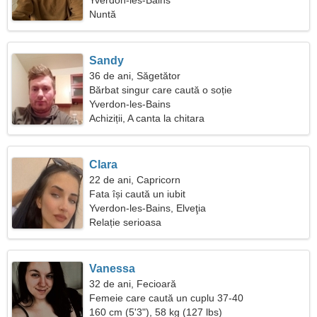
Yverdon-les-Bains
Nuntă
Sandy
36 de ani, Săgetător
Bărbat singur care caută o soție
Yverdon-les-Bains
Achiziții, A canta la chitara
Clara
22 de ani, Capricorn
Fata își caută un iubit
Yverdon-les-Bains, Elveţia
Relație serioasa
Vanessa
32 de ani, Fecioară
Femeie care caută un cuplu 37-40
160 cm (5'3"), 58 kg (127 lbs)