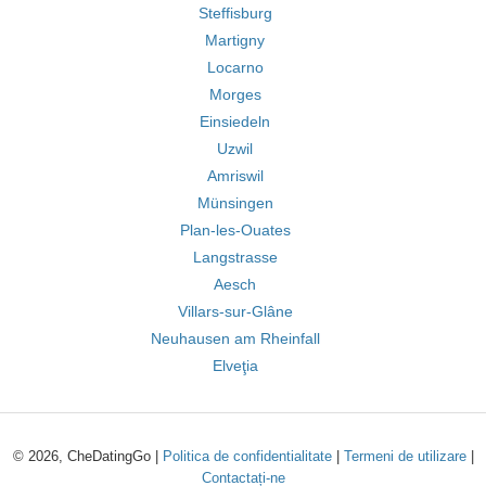
Steffisburg
Martigny
Locarno
Morges
Einsiedeln
Uzwil
Amriswil
Münsingen
Plan-les-Ouates
Langstrasse
Aesch
Villars-sur-Glâne
Neuhausen am Rheinfall
Elveţia
© 2026, CheDatingGo |
Politica de confidentialitate
|
Termeni de utilizare
|
Contactați-ne