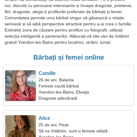
noi, discută cu persoane interesante și începe dragoste, prietenie,
flirt, dragoste, alege-ți profilurile preferate de bărbați și femei.
Comunitatea permite unui bărbat singur să găsească o relație
serioasă și să aibă perspective atractive pentru a-și crea o familie.
Extindeți zona de căutare pentru profiluri cu fotografii, utilizați
selecția inteligentă a partenerilor. Alăturați-vă site-ului de întâlniri
gratuit Yverdon-les-Bains pentru localnici, străini, turiști.
Bărbați și femei online
Camille
26 de ani, Balanta
Femeie caută bărbat
Yverdon-les-Bains, Elveţia
Dragoste adevărată
Alice
25 de ani, Pești
Să ne întâlnim, sunt o femeie stilată