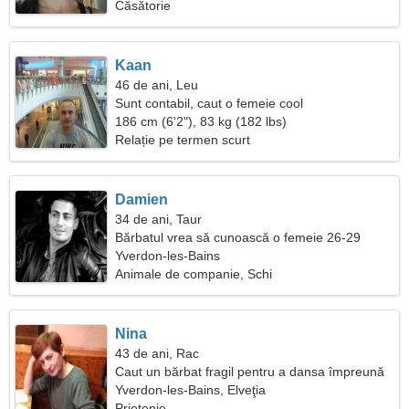
Căsătorie
Kaan
46 de ani, Leu
Sunt contabil, caut o femeie cool
186 cm (6'2"), 83 kg (182 lbs)
Relație pe termen scurt
Damien
34 de ani, Taur
Bărbatul vrea să cunoască o femeie 26-29
Yverdon-les-Bains
Animale de companie, Schi
Nina
43 de ani, Rac
Caut un bărbat fragil pentru a dansa împreună
Yverdon-les-Bains, Elveţia
Prietenie