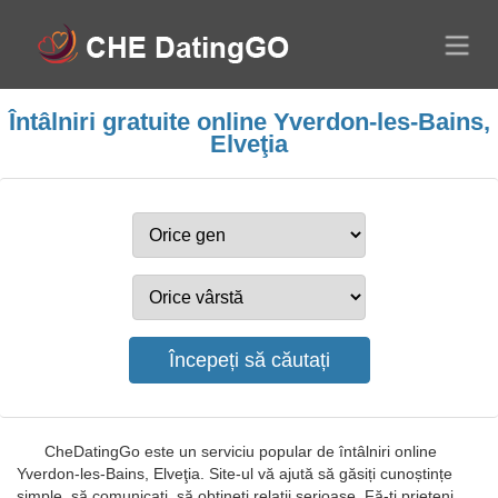
Întâlniri gratuite online Yverdon-les-Bains,
Elveţia
CheDatingGo este un serviciu popular de întâlniri online
Yverdon-les-Bains, Elveţia. Site-ul vă ajută să găsiți cunoștințe
simple, să comunicați, să obțineți relații serioase. Fă-ți prieteni