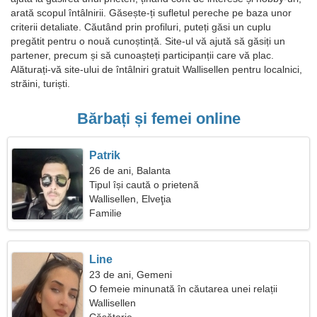
arată scopul întâlnirii. Găsește-ți sufletul pereche pe baza unor
criterii detaliate. Căutând prin profiluri, puteți găsi un cuplu
pregătit pentru o nouă cunoștință. Site-ul vă ajută să găsiți un
partener, precum și să cunoașteți participanții care vă plac.
Alăturați-vă site-ului de întâlniri gratuit Wallisellen pentru localnici,
străini, turiști.
Bărbați și femei online
Patrik
26 de ani, Balanta
Tipul își caută o prietenă
Wallisellen, Elveţia
Familie
Line
23 de ani, Gemeni
O femeie minunată în căutarea unei relații
pasionale
Wallisellen