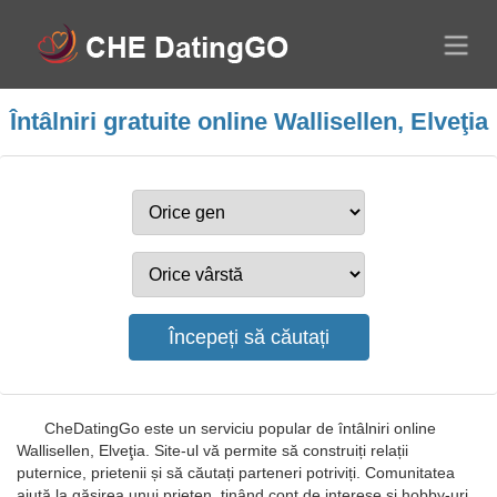
Întâlniri gratuite online Wallisellen, Elveţia
CheDatingGo este un serviciu popular de întâlniri online
Wallisellen, Elveţia. Site-ul vă permite să construiți relații
puternice, prietenii și să căutați parteneri potriviți. Comunitatea
ajută la găsirea unui prieten, ținând cont de interese și hobby-uri,