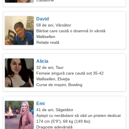
Căsătorie
David
58 de ani, Vărsător
Bărbat care caută o doamnă în vârstă
Wallisellen
Relație reală
Alicia
32 de ani, Taur
Femeie singură care caută soț 35-42
Wallisellen, Elveţia
Curse de mașini, Bowling
Emi
41 de ani, Săgetător
Aștept cu nerăbdare să văd un prieten dedicat
174 cm (5'9"), 68 kg (149 lbs)
Dragoste adevărată