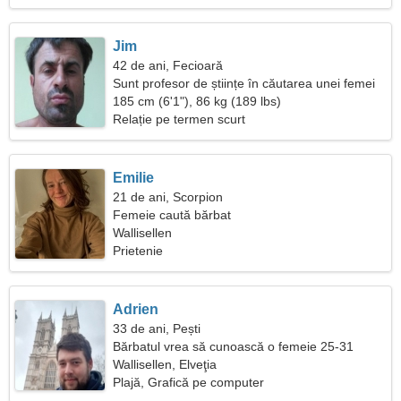
Jim
42 de ani, Fecioară
Sunt profesor de științe în căutarea unei femei
frumoase
185 cm (6'1"), 86 kg (189 lbs)
Relație pe termen scurt
Emilie
21 de ani, Scorpion
Femeie caută bărbat
Wallisellen
Prietenie
Adrien
33 de ani, Pești
Bărbatul vrea să cunoască o femeie 25-31
Wallisellen, Elveţia
Plajă, Grafică pe computer