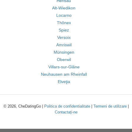
Herisau
Alt-Wiedikon
Locarno
Thônex
Spiez
Versoix
Amriswil
Münsingen
Oberwil
Villars-sur-Glâne
Neuhausen am Rheinfall
Elveţia
© 2026, CheDatingGo |
Politica de confidentialitate
|
Termeni de utilizare
|
Contactați-ne