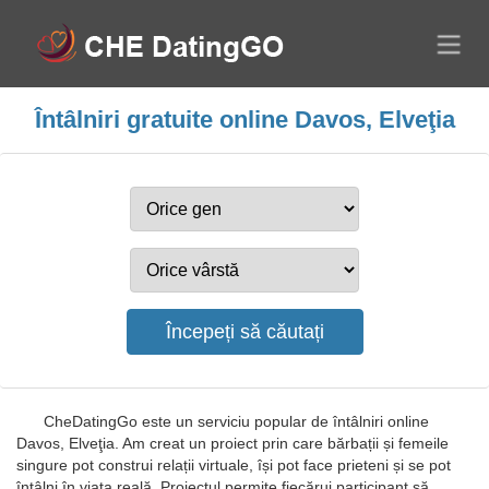
Întâlniri gratuite online Davos, Elveţia
CheDatingGo este un serviciu popular de întâlniri online
Davos, Elveţia. Am creat un proiect prin care bărbații și femeile
singure pot construi relații virtuale, își pot face prieteni și se pot
întâlni în viața reală. Proiectul permite fiecărui participant să