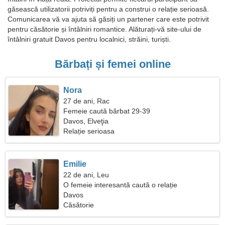
găsească utilizatorii potriviți pentru a construi o relație serioasă.
Comunicarea vă va ajuta să găsiți un partener care este potrivit
pentru căsătorie și întâlniri romantice. Alăturați-vă site-ului de
întâlniri gratuit Davos pentru localnici, străini, turiști.
Bărbați și femei online
Nora
27 de ani, Rac
Femeie caută bărbat 29-39
Davos, Elveţia
Relație serioasa
Emilie
22 de ani, Leu
O femeie interesantă caută o relație
Davos
Căsătorie