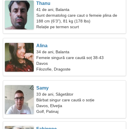
Thanu
41 de ani, Balanta
Sunt dermatolog care caut o femeie plina de
spirit
188 cm (6'3"), 81 kg (178 lbs)
Relație pe termen scurt
Alina
34 de ani, Balanta
Femeie singură care caută soț 38-43
Davos
Filozofie, Dragoste
Samy
33 de ani, Săgetător
Bărbat singur care caută o soție
Davos, Elveţia
Golf, Patinaj
Fabienne