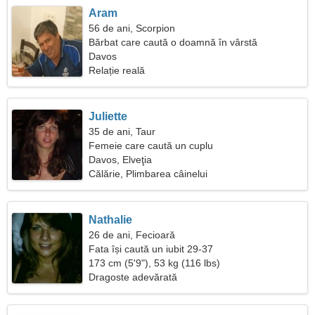
Aram
56 de ani, Scorpion
Bărbat care caută o doamnă în vârstă
Davos
Relație reală
Juliette
35 de ani, Taur
Femeie care caută un cuplu
Davos, Elveţia
Călărie, Plimbarea câinelui
Nathalie
26 de ani, Fecioară
Fata își caută un iubit 29-37
173 cm (5'9"), 53 kg (116 lbs)
Dragoste adevărată